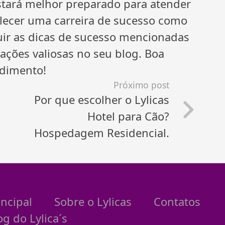
stará melhor preparado para atender
elecer uma carreira de sucesso como
uir as dicas de sucesso mencionadas
ações valiosas no seu blog. Boa
dimento!
Próximo post
Por que escolher o Lylicas
Hotel para Cão?
Hospedagem Residencial.
incipal
Sobre o Lylicas
Contatos
og do Lylica´s