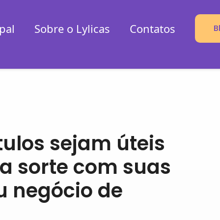
pal
Sobre o Lylicas
Contatos
B
tulos sejam úteis
oa sorte com suas
u negócio de