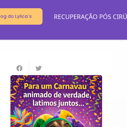
RECUPERAÇÃO PÓS CIR
log do Lylica´s