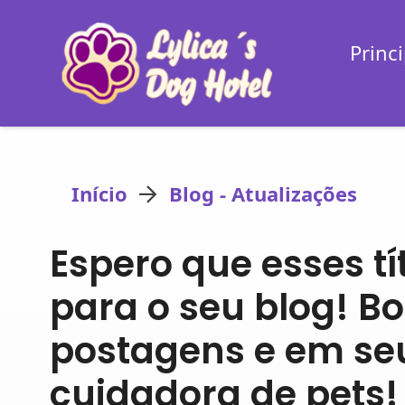
Princi
Início
Blog - Atualizações
Espero que esses tí
para o seu blog! B
postagens e em se
cuidadora de pets!