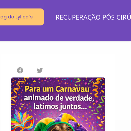
RECUPERAÇÃO PÓS CIR
log do Lylica´s