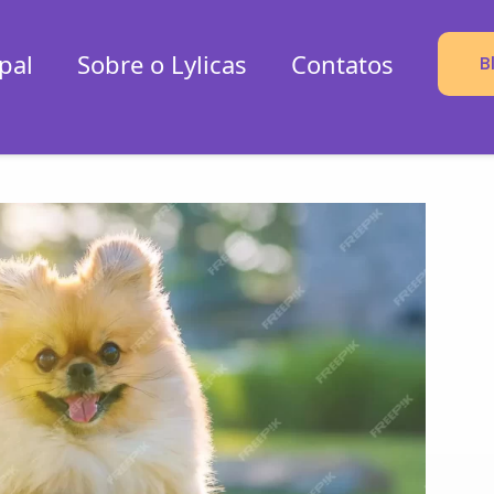
pal
Sobre o Lylicas
Contatos
B