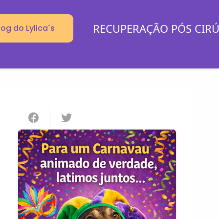
RECUPERAÇÃO PÓS CIR
log do Lylica´s