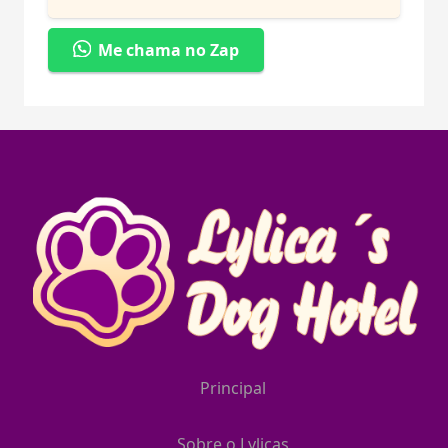
Me chama no Zap
Principal
Sobre o Lylicas