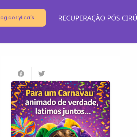
RECUPERAÇÃO PÓS CIR
log do Lylica´s