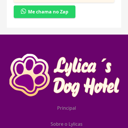
Me chama no Zap
Principal
Sobre o Lylicas