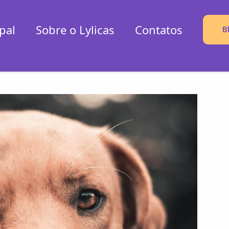
pal
Sobre o Lylicas
Contatos
B