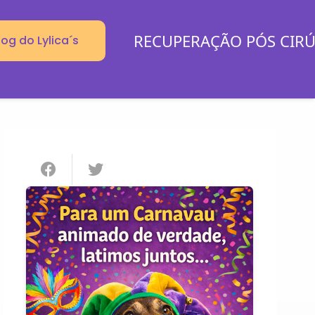
RECUPERAÇÃO PÓS CIR
log do Lylica´s