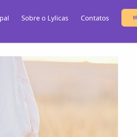
pal
Sobre o Lylicas
Contatos
B