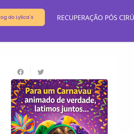
RECUPERAÇÃO PÓS CIR
log do Lylica´s