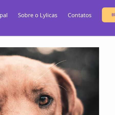
pal
Sobre o Lylicas
Contatos
B