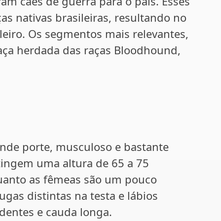
am cães de guerra para o país. Esses
s nativas brasileiras, resultando no
eiro. Os segmentos mais relevantes,
raça herdada das raças Bloodhound,
rande porte, musculoso e bastante
ingem uma altura de 65 a 75
quanto as fêmeas são um pouco
gas distintas na testa e lábios
dentes e cauda longa.