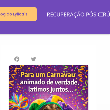
RECUPERAÇÃO PÓS CIR
log do Lylica´s