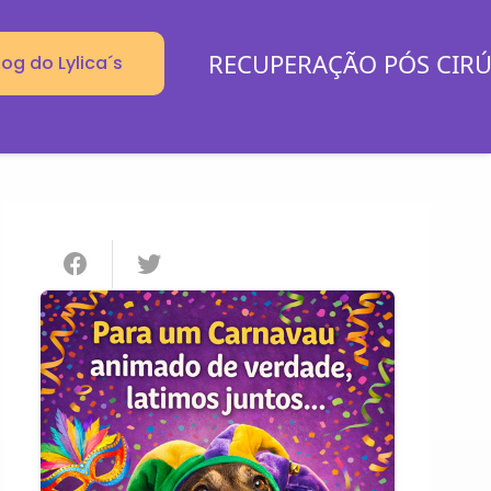
RECUPERAÇÃO PÓS CIR
log do Lylica´s