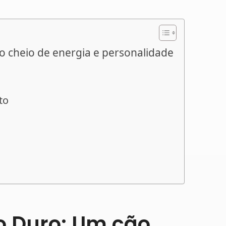
o cheio de energia e personalidade
to
lo Duro: Um cão