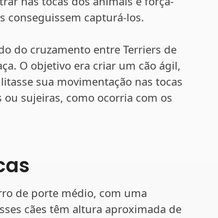
rar nas tocas dos animais e forçá-
es conseguissem capturá-los.
ado do cruzamento entre Terriers de
ça. O objetivo era criar um cão ágil,
cilitasse sua movimentação nas tocas
es ou sujeiras, como ocorria com os
icas
orro de porte médio, com uma
Esses cães têm altura aproximada de