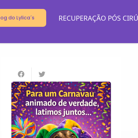
RECUPERAÇÃO PÓS CIR
log do Lylica´s