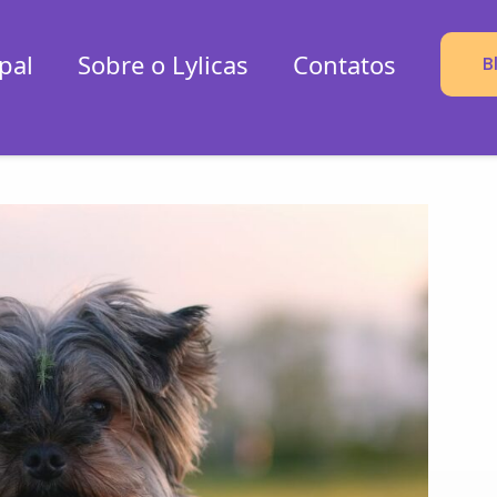
pal
Sobre o Lylicas
Contatos
B