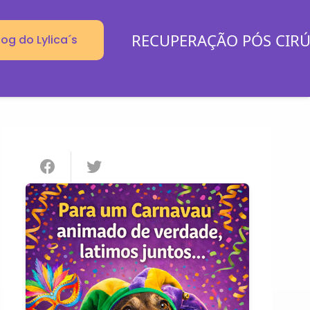
RECUPERAÇÃO PÓS CIR
log do Lylica´s