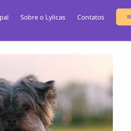
pal
Sobre o Lylicas
Contatos
B