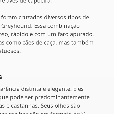
de aves de capoeira.
o, foram cruzados diversos tipos de
e o Greyhound. Essa combinação
oso, rápido e com um faro apurado.
nas como cães de caça, mas também
etuosos.
s
rência distinta e elegante. Eles
 que pode ser predominantemente
as e castanhas. Seus olhos são
uas orelhas são em formato de V,