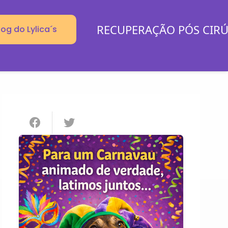
RECUPERAÇÃO PÓS CIR
log do Lylica´s