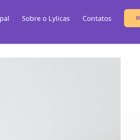
pal
Sobre o Lylicas
Contatos
B