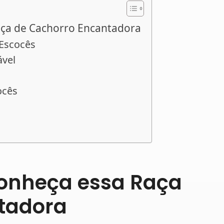
aça de Cachorro Encantadora
 Escocês
ável
ocês
Conheça essa Raça
tadora