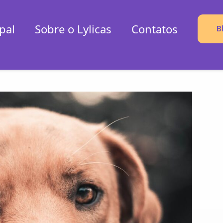
pal
Sobre o Lylicas
Contatos
B