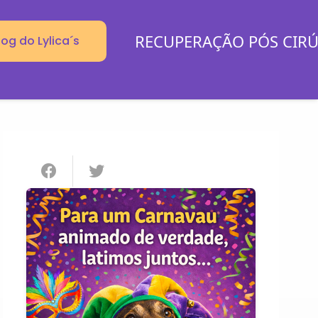
RECUPERAÇÃO PÓS CIR
log do Lylica´s