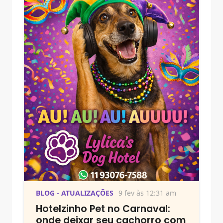
BLOG - ATUALIZAÇÕES
9 fev às 12:31 am
Hotelzinho Pet no Carnaval:
onde deixar seu cachorro com