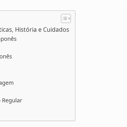
icas, História e Cuidados
Japonês
ponês
lagem
 Regular