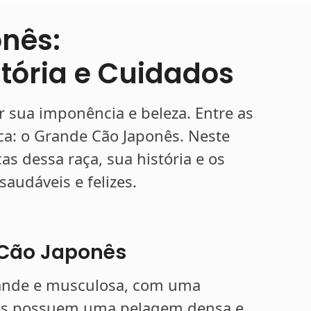
nês:
stória e Cuidados
 sua imponência e beleza. Entre as
aca: o Grande Cão Japonês. Neste
cas dessa raça, sua história e os
audáveis e felizes.
 Cão Japonês
rande e musculosa, com uma
les possuem uma pelagem densa e