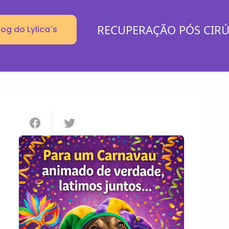
RECUPERAÇÃO PÓS CIR
log do Lylica´s