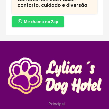
conforto, cuidado e diversão
Me chama no Zap
Principal