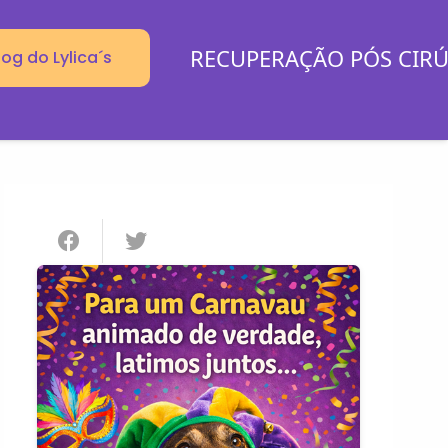
RECUPERAÇÃO PÓS CIR
log do Lylica´s