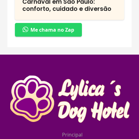
Carnaval em São Paulo:
conforto, cuidado e diversão
Me chama no Zap
Principal