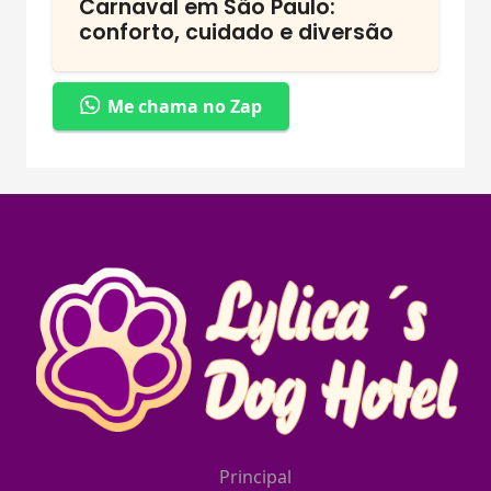
Carnaval em São Paulo:
conforto, cuidado e diversão
Me chama no Zap
Principal