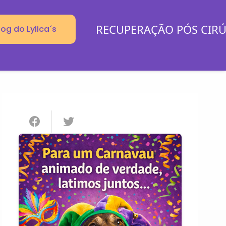
RECUPERAÇÃO PÓS CIR
log do Lylica´s