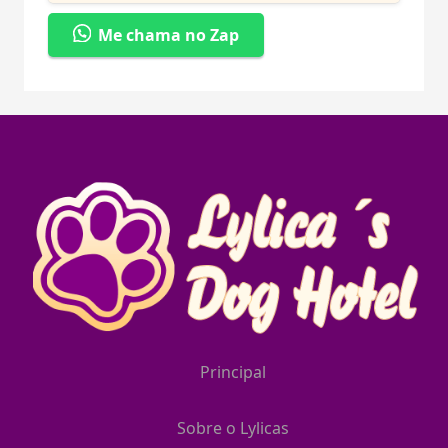
Me chama no Zap
Principal
Sobre o Lylicas