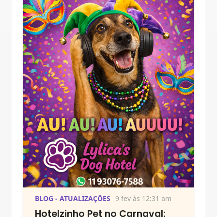
BLOG - ATUALIZAÇÕES
9 fev às 12:31 am
Hotelzinho Pet no Carnaval: