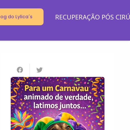
RECUPERAÇÃO PÓS CIR
log do Lylica´s