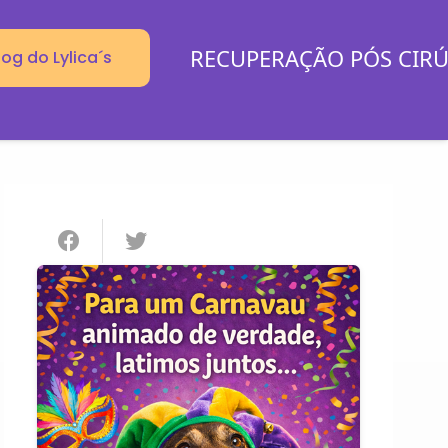
RECUPERAÇÃO PÓS CIR
log do Lylica´s