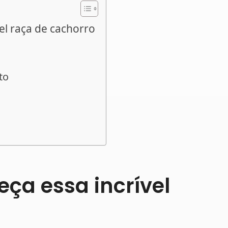
vel raça de cachorro
to
eça essa incrível