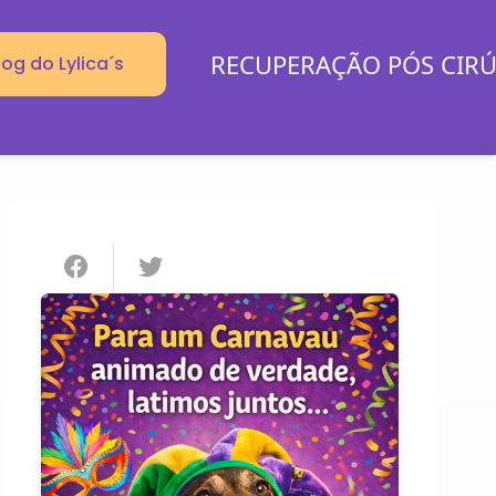
RECUPERAÇÃO PÓS CIR
log do Lylica´s