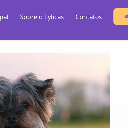
pal
Sobre o Lylicas
Contatos
B