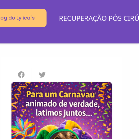
RECUPERAÇÃO PÓS CIR
log do Lylica´s