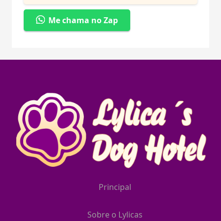
Me chama no Zap
Principal
Sobre o Lylicas