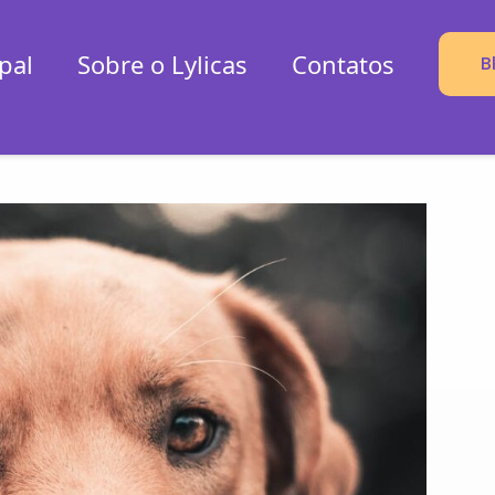
pal
Sobre o Lylicas
Contatos
B