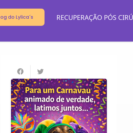
RECUPERAÇÃO PÓS CIR
log do Lylica´s