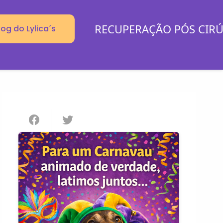
RECUPERAÇÃO PÓS CIR
log do Lylica´s