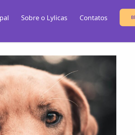
pal
Sobre o Lylicas
Contatos
B