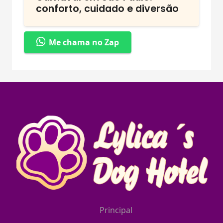
conforto, cuidado e diversão
Me chama no Zap
Principal