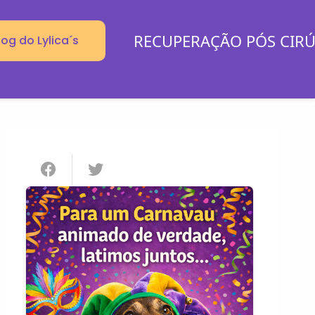
RECUPERAÇÃO PÓS CIR
log do Lylica´s