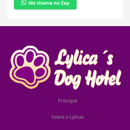
Me chama no Zap
Principal
Sobre o Lylicas