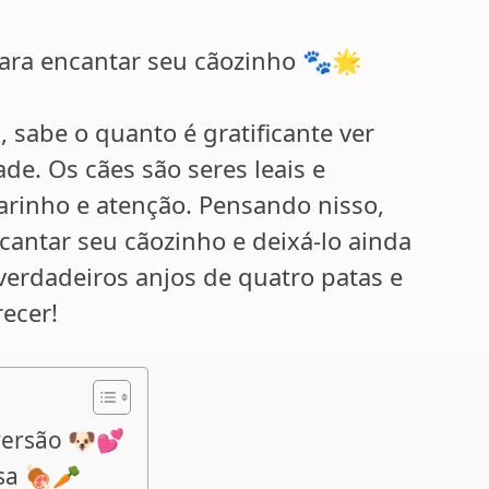
para encantar seu cãozinho 🐾🌟
, sabe o quanto é gratificante ver
de. Os cães são seres leais e
rinho e atenção. Pensando nisso,
cantar seu cãozinho e deixá-lo ainda
o verdadeiros anjos de quatro patas e
ecer!
versão 🐶💕
osa 🍖🥕