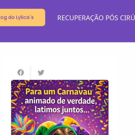
RECUPERAÇÃO PÓS CIR
log do Lylica´s