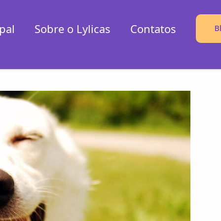
pal
Sobre o Lylicas
Contatos
B