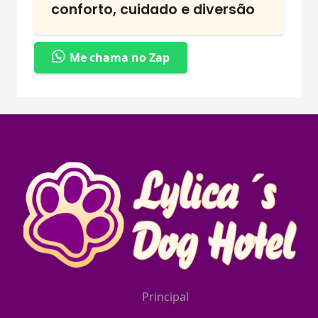
conforto, cuidado e diversão
Me chama no Zap
Principal