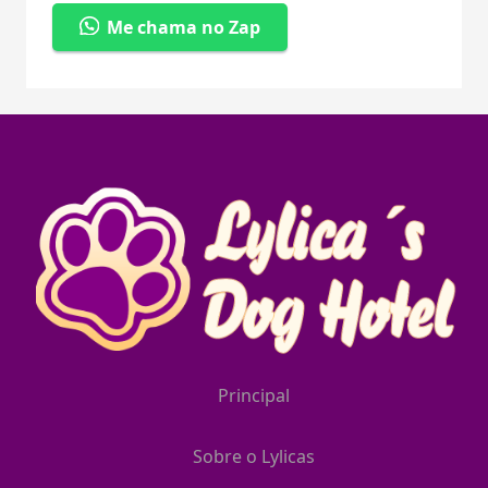
Me chama no Zap
Principal
Sobre o Lylicas